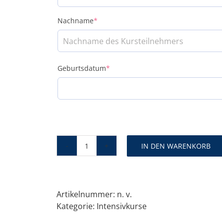
(required)
Nachname
*
(required)
Geburtsdatum
*
IN DEN WARENKORB
Intensivkurs
Sommerferien
2026
-
Artikelnummer:
n. v.
Stuttgart
Kategorie:
Intensivkurse
bewegt