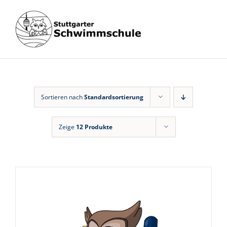
Zum
Inhalt
springen
Sortieren nach
Standardsortierung
Zeige
12 Produkte