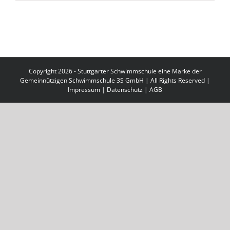
Copyright 2026 - Stuttgarter Schwimmschule eine Marke der
Gemeinnützigen Schwimmschule 3S GmbH | All Rights Reserved |
Impressum
|
Datenschutz
|
AGB