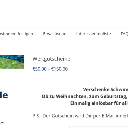
wimmen festigen
Erwachsene
Interessentenliste
FA
Wertgutscheine
Preisspanne:
€
50,00
–
€
150,00
€50,00
bis
€150,00
Verschenke Schwimm
Ob zu Weihnachten, zum Geburtstag, 
Einmalig einlösbar für a
P.S.: Der Gutschein wird Dir per E-Mail inne