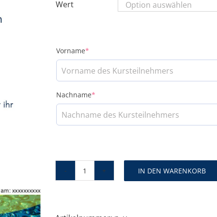
Wert
(required)
Vorname
*
(required)
Nachname
*
IN DEN WARENKORB
Wertgutscheine
Menge