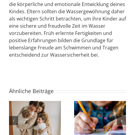
die körperliche und emotionale Entwicklung deines
Kindes. Eltern sollten die Wassergewöhnung daher
als wichtigen Schritt betrachten, um ihre Kinder auf
eine sichere und freudvolle Zeit im Wasser
vorzubereiten. Früh erlernte Fertigkeiten und
positive Erfahrungen bilden die Grundlage für
lebenslange Freude am Schwimmen und Tragen
entscheidend zur Wassersicherheit bei.
Ähnliche Beiträge
n
So hilft
Tipps für deinen
Schwimmunterricht
Sommerurlaub mit
deinem Kind in der
Kindern und Babys