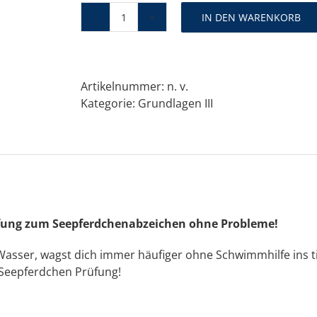
IN DEN WARENKORB
Schwimmkurs
Grundlagen
im
Wasser
Artikelnummer:
n. v.
III
Kategorie:
Grundlagen III
|
T3
2026
Menge
üfung zum Seepferdchenabzeichen ohne Probleme!
asser, wagst dich immer häufiger ohne Schwimmhilfe ins ti
 Seepferdchen Prüfung!