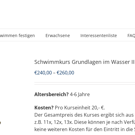
wimmen festigen
Erwachsene
Interessentenliste
FA
Schwimmkurs Grundlagen im Wasser III
Preisspanne:
€
240,00
–
€
260,00
€240,00
bis
€260,00
Altersbereich?
4-6 Jahre
Kosten?
Pro Kurseinheit 20,- €.
Der Gesamtpreis des Kurses ergibt sich aus
z.B. 11x, 12x, 13x. Diese können je nach V
keine weiteren Kosten für den Eintritt in d