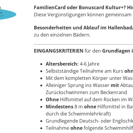
FamilienCard oder Bonuscard Kultur+?
Hi
Diese Vergünstigungen können gemeinsam 
Besonderheiten und Ablauf im Hallenb
zu den einzelnen Bädern.
EINGANGSKRITERIEN
für den
Grundlagen i
Altersbereich:
4-6 Jahre
Selbstständige Teilnahme am Kurs
oh
Mit dem kompletten Körper unter Was
Alleiniger Sprung ins Wasser
mit
Abtau
Zurückschwimmen zum Beckenrand
Ohne
Hilfsmittel auf dem Rücken im 
Mindestens
8 m
ohne
Hilfsmittel in 
durch die Schwimmlehrkraft)
Grundlegende Deutsch- oder Englischk
Teilnahme
ohne
folgende Schwimmhilfen