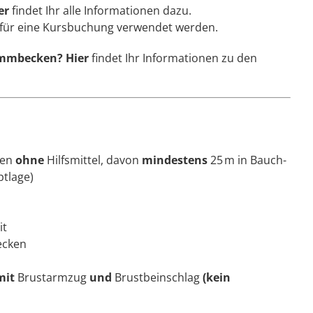
er
findet Ihr alle Informationen dazu.
für eine Kursbuchung verwendet werden.
immbecken?
Hier
findet Ihr Informationen zu den
men
ohne
Hilfsmittel, davon
mindestens
25 m in Bauch-
tlage)
it
ecken
mit
Brustarmzug
und
Brustbeinschlag
(kein