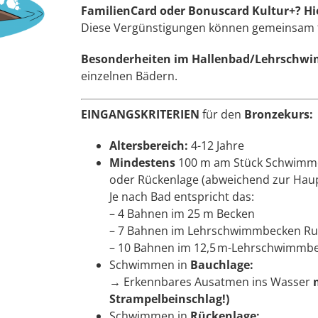
FamilienCard oder Bonuscard Kultur+?
Hi
Diese Vergünstigungen können gemeinsam 
Besonderheiten im Hallenbad/Lehrschw
einzelnen Bädern.
EINGANGSKRITERIEN
für den
Bronzekurs:
Altersbereich:
4-12 Jahre
Mindestens
100 m am Stück Schwim
oder Rückenlage (abweichend zur Haup
Je nach Bad entspricht das:
– 4 Bahnen im 25 m Becken
– 7 Bahnen im Lehrschwimmbecken Ru
– 10 Bahnen im 12,5 m-Lehrschwimmb
Schwimmen in
Bauchlage:
→
Erkennbares Ausatmen ins Wasser
Strampelbeinschlag!)
Schwimmen in
Rückenlage: