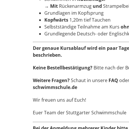
→
Mit
Rückenarmzug
und
Strampelbei
Grundlagen im Kopfsprung
Kopfwärts
1,20m tief Tauchen
Selbstständige Teilnahme am Kurs
oh
Grundlegende Deutsch- oder Englischk
Der genaue Kursablauf wird ein paar Tage
beschrieben.
Keine Bestellbestätigung?
Bitte nach der 
Weitere Fragen?
Schaut in unsere
FAQ
oder
schwimmschule.de
Wir freuen uns auf Euch!
Euer Team der Stuttgarter Schwimmschule
Bei der Anmeldung mehrerer Kinder bitte 