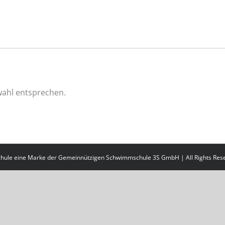
wahl entsprechen.
chule eine Marke der Gemeinnützigen Schwimmschule 3S GmbH | All Rights Res