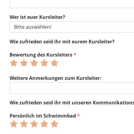
5
5
5
5
5
Wer ist euer Kursleiter?
Wie zufrieden seid ihr mit eurem Kursleiter?
Bewertung des Kursleiters
*
Bewerte
Bewerte
Bewerte
Bewerte
Bewerte
mit
mit
mit
mit
mit
1
2
3
4
5
Weitere Anmerkungen zum Kursleiter:
von
von
von
von
von
5
5
5
5
5
Wie zufrieden seid ihr mit unseren Kommunikatio
Persönlich im Schwimmbad
*
Bewerte
Bewerte
Bewerte
Bewerte
Bewerte
mit
mit
mit
mit
mit