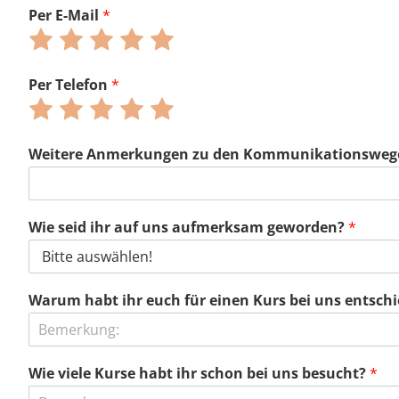
1
2
3
4
5
Per E-Mail
*
von
von
von
von
von
Bewerte
Bewerte
Bewerte
Bewerte
Bewerte
5
5
5
5
5
mit
mit
mit
mit
mit
1
2
3
4
5
Per Telefon
*
von
von
von
von
von
Bewerte
Bewerte
Bewerte
Bewerte
Bewerte
5
5
5
5
5
mit
mit
mit
mit
mit
1
2
3
4
5
Weitere Anmerkungen zu den Kommunikationsweg
von
von
von
von
von
5
5
5
5
5
Wie seid ihr auf uns aufmerksam geworden?
*
Warum habt ihr euch für einen Kurs bei uns entsch
Wie viele Kurse habt ihr schon bei uns besucht?
*